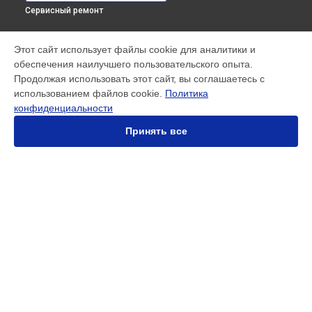
Сервисный ремонт
УСТРОЙСТВА
Этот сайт использует файлы cookie для аналитики и
обеспечения наилучшего пользовательского опыта.
МФУ
Продолжая использовать этот сайт, вы соглашаетесь с
Принтер
использованием файлов cookie.
Политика
Швейные машинки
конфиденциальности
Оверлок
Плоттер
Принять все
Вышивальные машины
СТРАНИЦЫ
Цены
Гарантия
Доставка
Контакты
Карта сайта
КОНТАКТЫ
+7 (800) 350-44-53